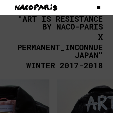
"ART IS RESISTANCE
BY NACO-PARIS
X
PERMANENT_INCONNUE
JAPAN"
WINTER 2017-2018