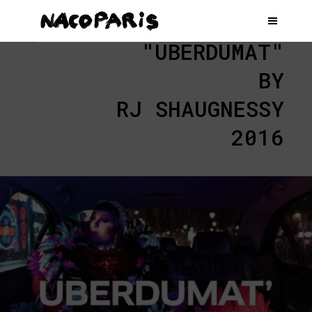
"UBERDUMAT"
BY
RJ SHAUGNESSY
2016