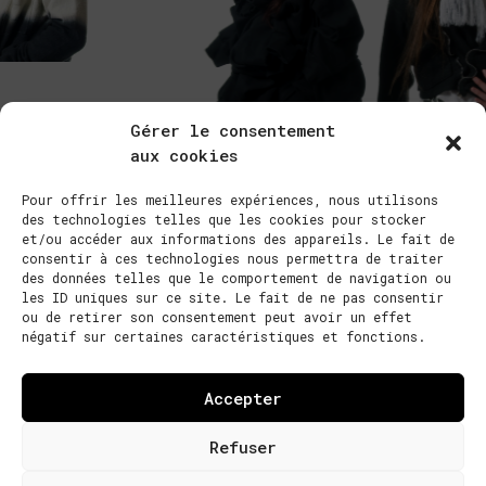
Gérer le consentement
aux cookies
Pour offrir les meilleures expériences, nous utilisons
des technologies telles que les cookies pour stocker
et/ou accéder aux informations des appareils. Le fait de
consentir à ces technologies nous permettra de traiter
des données telles que le comportement de navigation ou
les ID uniques sur ce site. Le fait de ne pas consentir
ou de retirer son consentement peut avoir un effet
négatif sur certaines caractéristiques et fonctions.
Photos : Nathalie Sauvegrain Aka Natydred / Hair : Jerome Cultrera
@Sybille Kleber / Makeup : Karine Marsac for Shu Uemura / Models :
Mika’Ela Fisher & Arandel
Accepter
Refuser