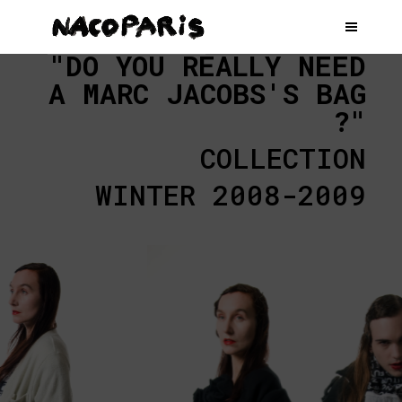
"DO YOU REALLY NEED
A MARC JACOBS'S BAG
?"
COLLECTION
WINTER 2008-2009