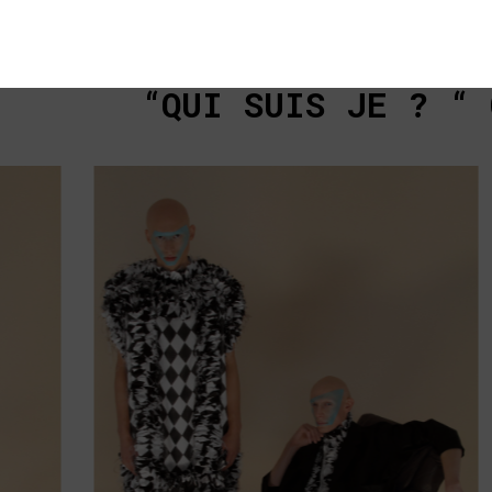
“QUI SUIS JE ? “
C