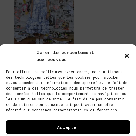
Gérer le consentement
Search
aux cookies
Pour offrir les meilleures expériences, nous utilisons
Articles récents
des technologies telles que les cookies pour stocker
et/ou accéder aux informations des appareils. Le fait de
consentir à ces technologies nous permettra de traiter
Bonjour tout le monde !
des données telles que le comportement de navigation ou
les ID uniques sur ce site. Le fait de ne pas consentir
Commentaires récents
ou de retirer son consentement peut avoir un effet
négatif sur certaines caractéristiques et fonctions.
Un commentateur WordPress
on
Bonjour tout le
monde !
Accepter